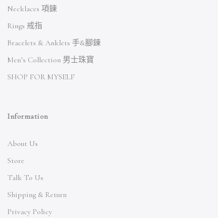
Necklaces 項鍊
Rings 戒指
Bracelets & Anklets 手&腳鍊
Men’s Collection 男士珠寶
SHOP FOR MYSELF
Information
About Us
Store
Talk To Us
Shipping & Return
Privacy Policy