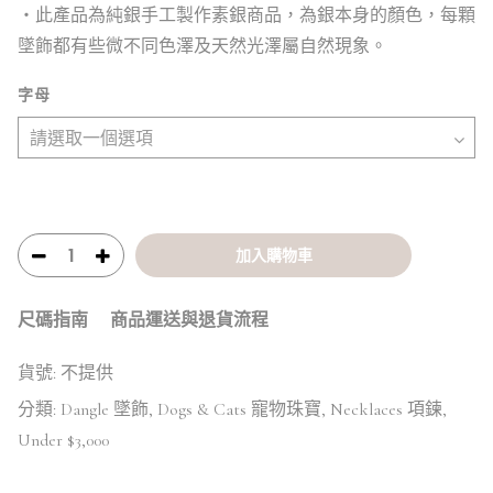
・此產品為純銀手工製作素銀商品，為銀本身的顏色，每顆
墜飾都有些微不同色澤及天然光澤屬自然現象。
字母
加入購物車
尺碼指南
商品運送與退貨流程
貨號:
不提供
分類:
Dangle 墜飾
,
Dogs & Cats 寵物珠寶
,
Necklaces 項鍊
,
Under $3,000