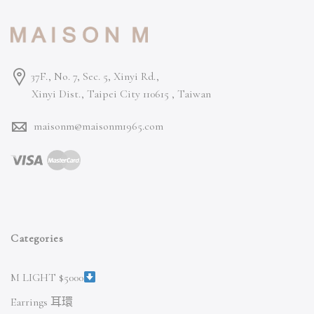
37F., No. 7, Sec. 5, Xinyi Rd.,
Xinyi Dist., Taipei City 110615 ,
Taiwan
maisonm@maisonm1965.com
Categories
M LIGHT $5000
Earrings 耳環