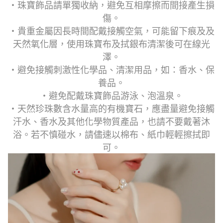
・珠寶飾品請單獨收納，避免互相摩擦而間接產生損
傷。
・貴重金屬因長時間配戴接觸空氣，可能留下痕及及
天然氧化層，使用珠寶布及拭銀布清潔後可在線光
澤。
・避免接觸刺激性化學品、清潔用品，如：香水、保
養品。
・避免配戴珠寶飾品游泳、泡溫泉。
・天然珍珠數含水量高的有機寶石，應盡量避免接觸
汗水、香水及其他化學物質產品，也請不要戴著沐
浴。若不慎碰水，請儘速以棉布、紙巾輕輕擦拭即
可。