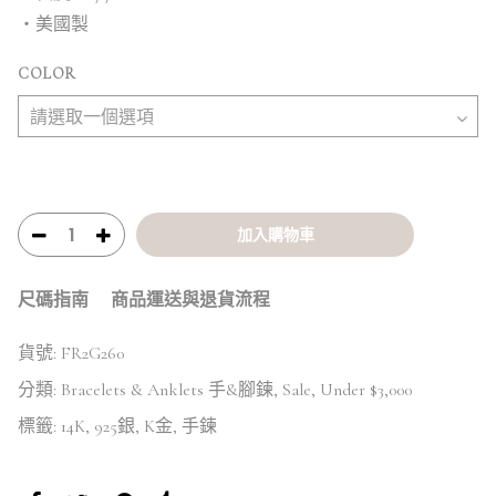
・美國製
COLOR
加入購物車
尺碼指南
商品運送與退貨流程
貨號:
FR2G260
分類:
Bracelets & Anklets 手&腳鍊
,
Sale
,
Under $3,000
標籤:
14K
,
925銀
,
K金
,
手鍊