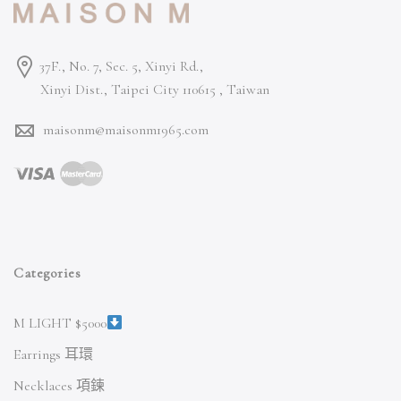
37F., No. 7, Sec. 5, Xinyi Rd.,
Xinyi Dist., Taipei City 110615 ,
Taiwan
maisonm@maisonm1965.com
Categories
M LIGHT $5000
Earrings 耳環
Necklaces 項鍊