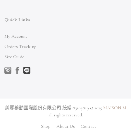
Quick Links
My Account
Orders Tracking
Size Guide
美麗移動國際股份有限公司 統編:83105819 © 2025
MAISON M
all rights reserved.
Shop
About Us
Contact