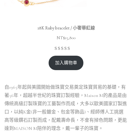
18K Ruby bracelet / 小奢華紅線
NT$
15,800
加入購物車
自1965年起與美國開始做珠寶交易奠定珠寶貿易的基礎，有
著56年，超越半世紀的珠寶訂製經驗，Maison M的產品是由
傳統高級訂製珠寶的工藝製作而成，大多以歐美國家訂製進
口，以純K金(非一般鍍金、包金等飾品)、經師傅人工挑選
高等級鑽石訂製而成，配戴壽命長，不會有掉色問題，更能
達到MAISON M陪伴的理念，戴一輩子的珠寶。