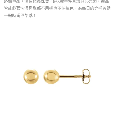
必備單品，個性化輕珠寶，純K金單件耳環$880元起，產品
皆能戴著洗澡睡覺都不用拔也不怕掉色，為每日的穿搭曾點
一點時尚巴黎感！