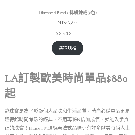
Diamond Band / 排鑽線戒(3色)
NT$
16,800
選擇規格
LA訂製歐美時尚單品$880
起
戴珠寶是為了彰顯個人品味和生活品質，時尚必備單品更是
經得起時間考驗的經典，不用再花N倍加成價，就能入手真
正的珠寶！Maison M環繞著法式品味更有許多歐美時尚人士