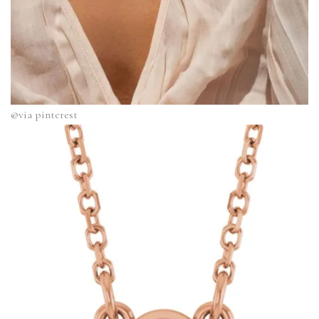
@via
pinterest