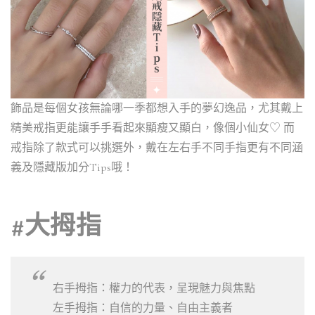
飾品
是每個女孩無論哪一季都想入手的
夢幻逸品
，尤其戴上
精美
戒指
更能讓手手看起來顯瘦又顯白，像個小仙女♡ 而
戒指
除了款式可以挑選外，戴在左右手不同手指更有不同涵
義及隱藏版加分Tips哦！
#大拇指
右手拇指：權力的代表，呈現魅力與焦點
左手拇指：自信的力量、自由主義者