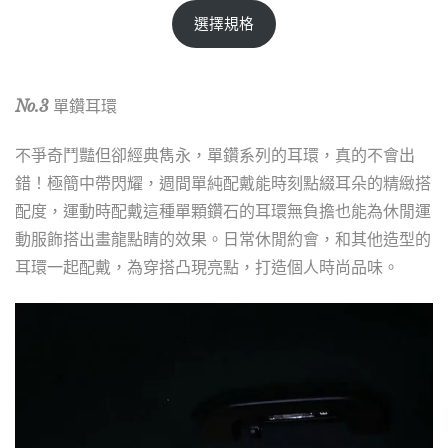
選擇規格
No.3
單鑽耳環
不爭奇鬥豔但卻經典雋永，單鑽系列的耳環，真的不會出
錯！極簡中帶閃耀，週間單純配戴能時刻點綴耳朵的精緻搭
配度，運動時配戴這種單顆鑽石的耳環無負擔也能為休閒運
動服飾搭出畫龍點睛的效果。日常休閒約會，和其他造型的
耳環一起配戴，為穿搭凸現亮點，打造個人時尚品味。