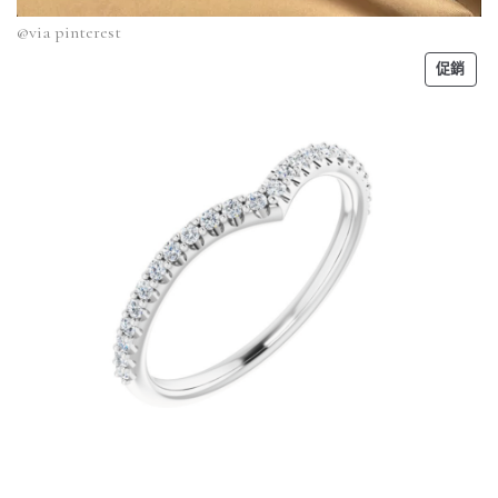
@via
pinterest
促銷