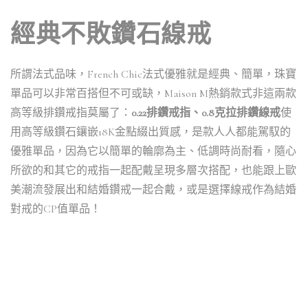
經典不敗鑽石線戒
所謂法式品味，French Chic法式優雅就是經典、簡單，珠寶
單品可以非常百搭但不可或缺，Maison M熱銷款式非這兩款
高等級排鑽戒指莫屬了：
0.22排鑽戒指、0.8克拉排鑽線戒
使
用高等級鑽石鑲嵌18K金點綴出質感，是款人人都能駕馭的
優雅單品，因為它以簡單的輪廓為主、低調時尚耐看，隨心
所欲的和其它的戒指一起配戴呈現多層次搭配，也能跟上歐
美潮流發展出和結婚鑽戒一起合戴，或是選擇線戒作為結婚
對戒的CP值單品！