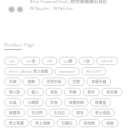
Mini Diamond Stud / 迷你高級鑽石耳釘
NT$
4,980
–
NT$
8,800
Product Tags
14K
14K金
18K
925銀
K金
Lifestyle
Men's Collection 男士珠寶
mixnmatch
MLIGHT
可頌
墜飾
天然珍珠
巴黎
幸運手鏈
情人節
愛心
戒指
手鍊
新年
母女鍊
水晶
父親節
珍珠
珠寶收納
珠寶盒
珠寶袋
生日時
生日石
男友
男士戒指
男士珠寶
男士項鍊
石榴石
祖母綠
純銀