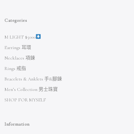
Categories
M LIGHT $5000
Earrings 耳環
Necklaces 項鍊
Rings 戒指
Bracelets & Anklets 手&腳鍊
Men’s Collection 男士珠寶
SHOP FOR MYSELF
Information