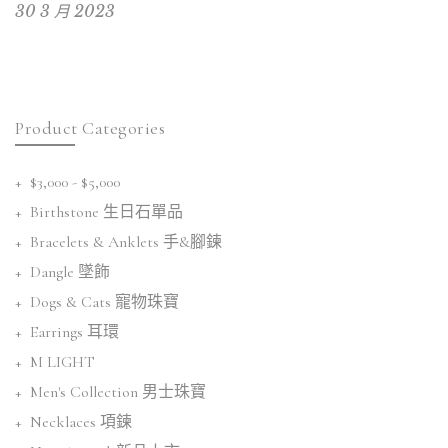
30 3 月 2023
Product Categories
$3,000 - $5,000
Birthstone 生日石單品
Bracelets & Anklets 手&腳鍊
Dangle 墜飾
Dogs & Cats 寵物珠寶
Earrings 耳環
M LIGHT
Men's Collection 男士珠寶
Necklaces 項鍊