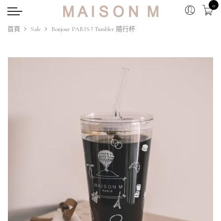
0
首頁
Sale
Bonjour PARIS ! Tumbler 隨行杯