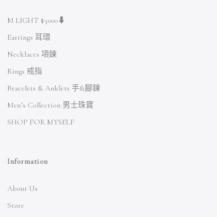
M LIGHT $5000⬇
Earrings 耳環
Necklaces 項鍊
Rings 戒指
Bracelets & Anklets 手&腳鍊
Men’s Collection 男士珠寶
SHOP FOR MYSELF
Information
About Us
Store