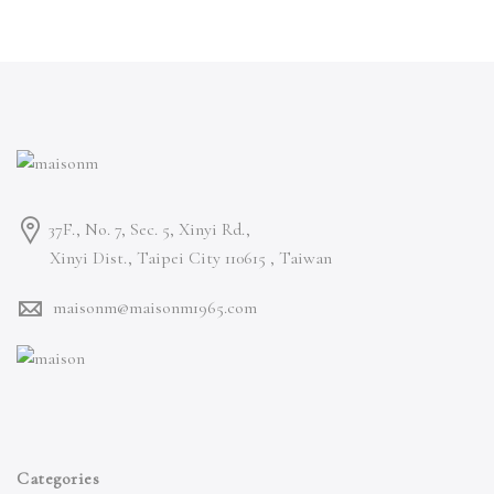
37F., No. 7, Sec. 5, Xinyi Rd.,
Xinyi Dist., Taipei City 110615 ,
Taiwan
maisonm@maisonm1965.com
Categories