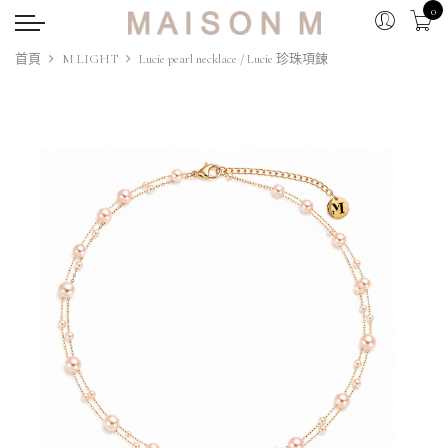
0
首頁
M LIGHT
Lucie pearl necklace / Lucie 珍珠項鍊