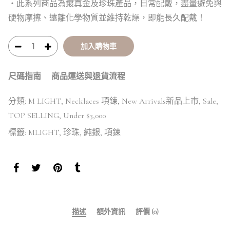
・此系列商品為鍍真金及珍珠產品，日常配戴，盡量避免與
硬物摩擦、遠離化學物質並維持乾燥，即能長久配戴！
加入購物車
尺碼指南
商品運送與退貨流程
分類:
M LIGHT
,
Necklaces 項鍊
,
New Arrivals新品上市
,
Sale
,
TOP SELLING
,
Under $3,000
標籤:
MLIGHT
,
珍珠
,
純銀
,
項鍊
描述
額外資訊
評價 (0)