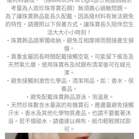
考量為人造珍珠等寶石類）
無須擔心過敏問題。
為了讓珠寶飾品能長久配戴，因高級材料有無法避免
的特性，請遵照以下保養方式，讓珠寶長久陪伴您生
活大大小小時刻！
・珠寶飾品請單獨收納，避免互相摩擦而間接產生損
傷。
・貴重金屬因長時間配戴接觸空氣，可能留下痕及及
天然氧化層，使用珠寶布及拭銀布清潔後可在線光
澤。
・避免接觸刺激性化學品、清潔用品，如：香水、保
養品。
・避免配戴珠寶飾品游泳、泡溫泉。
・天然珍珠數含水量高的有機寶石，應盡量避免接觸
汗水、香水及其他化學物質產品，也請不要戴著沐
浴。若不慎碰水，請儘速以棉布、紙巾輕輕擦拭即
可。