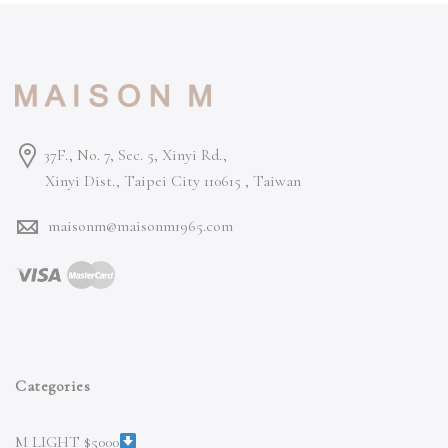
37F., No. 7, Sec. 5, Xinyi Rd.,
Xinyi Dist., Taipei City 110615 ,
Taiwan
maisonm@maisonm1965.com
Categories
M LIGHT $5000