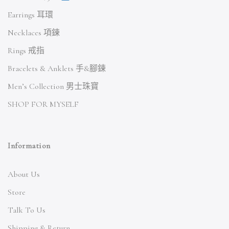
Earrings 耳環
Necklaces 項鍊
Rings 戒指
Bracelets & Anklets 手&腳鍊
Men’s Collection 男士珠寶
SHOP FOR MYSELF
Information
About Us
Store
Talk To Us
Shipping & Return