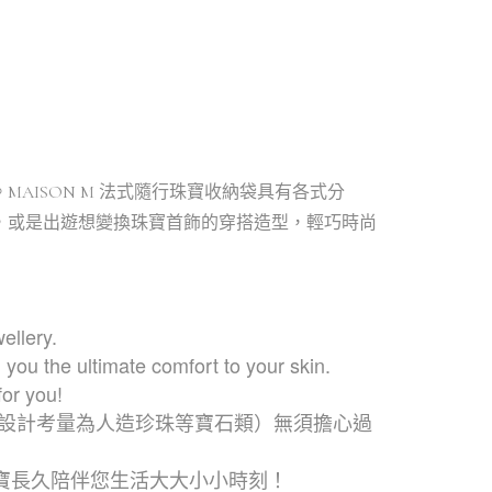
ISON M 法式隨行珠寶收納袋具有各式分
，或是出遊想變換珠寶首飾的穿搭造型，輕巧時尚
ellery.
 you the ultimate comfort to your skin.
or you!
商品為設計考量為人造珍珠等寶石類）
無須擔心過
寶長久陪伴您生活大大小小時刻！