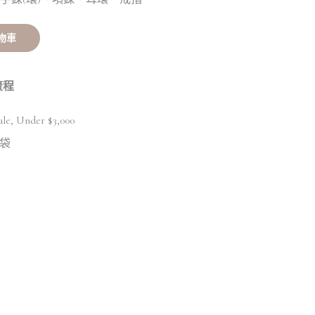
物車
流程
ale
,
Under $3,000
袋