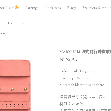
er Picks
Earrings
Necklaces
Rings
Bracelets & Ankle
bout Us
Cart
湘妃色
MAISON M 法式隨行珠寶
NT$
980
Color: Pink Tangerine
Size: L24 x W10 cm
Material: Micro fiber fabric
珠寶袋尺寸：寬10cm x 長24cm
材質：湘妃色
內層設計：自由隔層，能放置