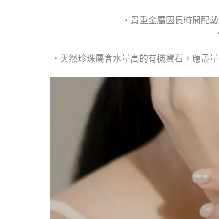
・貴重金屬因長時間配戴
・天然珍珠屬含水量高的有機寶石，應盡量