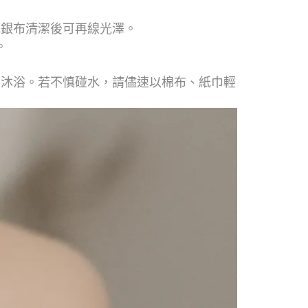
。
拭銀布清潔後可再線光澤。
。
著沐浴。若不慎碰水，請儘速以棉布、紙巾輕