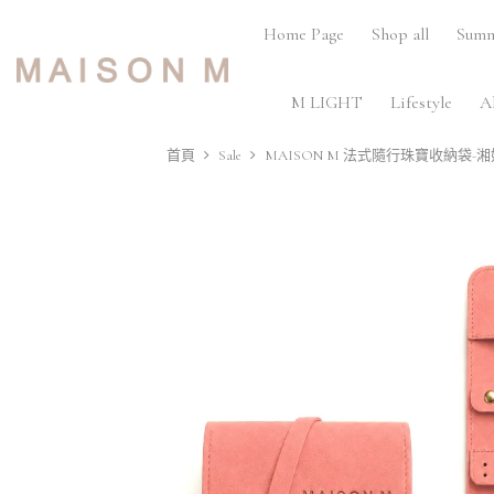
Home Page
Shop all
Summ
M LIGHT
Lifestyle
A
首頁
Sale
MAISON M 法式隨行珠寶收納袋-