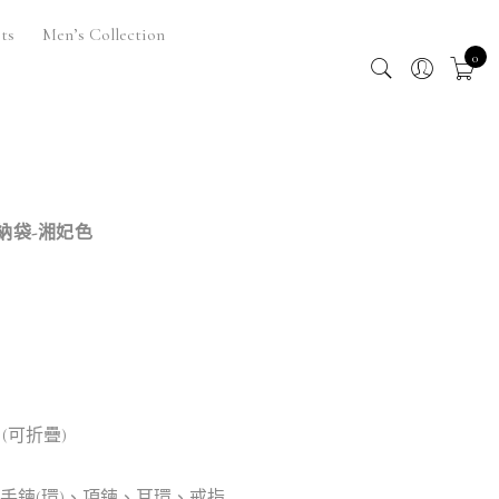
ts
Men’s Collection
0
收納袋-湘妃色
 (可折疊)
手鍊(環)、項鍊、耳環、戒指