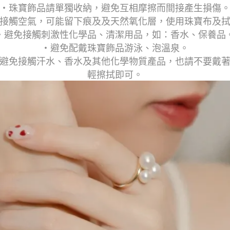
・珠寶飾品請單獨收納，避免互相摩擦而間接產生損傷
接觸空氣，可能留下痕及及天然氧化層，使用珠寶布及
・避免接觸刺激性化學品、清潔用品，如：香水、保養品
・避免配戴珠寶飾品游泳、泡溫泉。
避免接觸汗水、香水及其他化學物質產品，也請不要戴
輕擦拭即可。