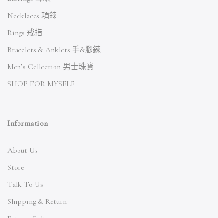
Necklaces 項鍊
Rings 戒指
Bracelets & Anklets 手&腳鍊
Men’s Collection 男士珠寶
SHOP FOR MYSELF
Information
About Us
Store
Talk To Us
Shipping & Return