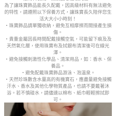
為了讓珠寶飾品能長久配戴，因高級材料有無法避免
的特性，請遵照以下保養方式，讓珠寶長久陪伴您生
活大大小小時刻！
・珠寶飾品請單獨收納，避免互相摩擦而間接產生損
傷。
・貴重金屬因長時間配戴接觸空氣，可能留下痕及及
天然氧化層，使用珠寶布及拭銀布清潔後可在線光
澤。
・避免接觸刺激性化學品、清潔用品，如：香水、保
養品。
・避免配戴珠寶飾品游泳、泡溫泉。
・天然珍珠數含水量高的有機寶石，應盡量避免接觸
汗水、香水及其他化學物質產品，也請不要戴著沐
浴。若不慎碰水，請儘速以棉布、紙巾輕輕擦拭即
可。