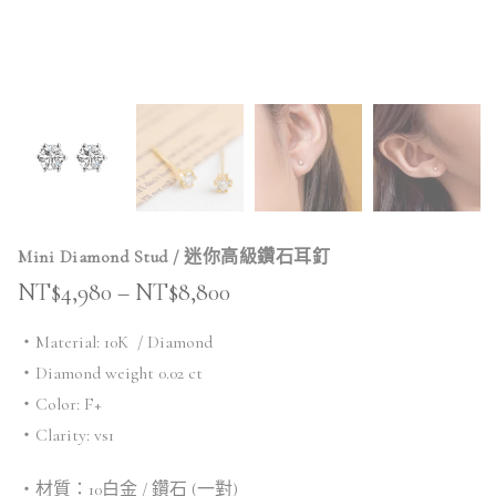
Mini Diamond Stud / 迷你高級鑽石耳釘
NT$
4,980
–
NT$
8,800
・Material: 10K / Diamond
・Diamond weight 0.02 ct
・Color: F+
・Clarity: vs1
・材質：10白金 / 鑽石 (一對)