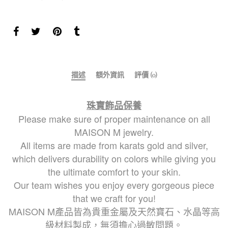
描述
額外資訊
評價 (0)
珠寶飾品保養
Please make sure of proper maintenance on all
MAISON M jewelry.
All items are made from karats gold and silver,
which delivers durability on colors while giving you
the ultimate comfort to your skin.
Our team wishes you enjoy every gorgeous piece
that we craft for you!
MAISON M產品皆為貴重金屬及天然寶石、水晶等高
級材料製成，無須擔心過敏問題。