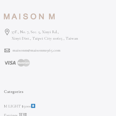
37F., No. 7, Sec. 5, Xinyi Rd.,
Xinyi Dist., Taipei City 110615 ,
Taiwan
maisonm@maisonm1965.com
Categories
M LIGHT $5000
Earrings 耳環