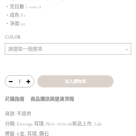
・克拉數：0.02 ct
・成色 F+
・淨度vs1
COLOR
加入購物車
尺碼指南
商品運送與退貨流程
貨號:
不提供
分類:
Earrings 耳環
,
New Arrivals新品上市
,
Sale
標籤:
K金
,
耳環
,
鑽石