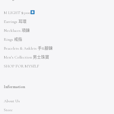
M LIGHT $5000
Earrings 耳環
Necklaces 項鍊
Rings 戒指
Bracelets & Anklets 手&腳鍊
Men’s Collection 男士珠寶
SHOP FOR MYSELF
Information
About Us
Store