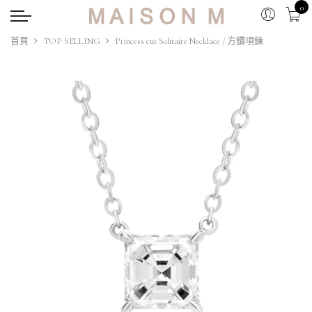
0
首頁
TOP SELLING
Princess cut Solitaire Necklace / 方鑽項鍊