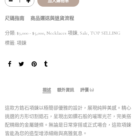
加入購物車
尺碼指南
商品運送與退貨流程
分類:
$3,000 - $5,000
,
Necklaces 項鍊
,
Sale
,
TOP SELLING
標籤:
項鍊
描述
額外資訊
評價 (0)
這款方鋯石項鍊以極簡卻優雅的設計，展現純粹美感。精心
挑選的方形切割鋯石，呈現出如鑽石般的璀璨光芒，完美搭
配精緻的金屬鏈條。無論是日常穿搭或正式場合，這款項鍊
皆能為您的造型增添細緻與高雅氣息。