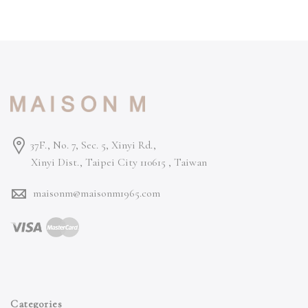
37F., No. 7, Sec. 5, Xinyi Rd.,
Xinyi Dist., Taipei City 110615 ,
Taiwan
maisonm@maisonm1965.com
Categories