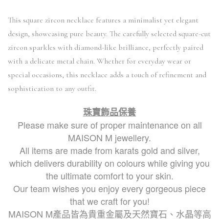
This square zircon necklace features a minimalist yet elegant
design, showcasing pure beauty. The carefully selected square-cut
zircon sparkles with diamond-like brilliance, perfectly paired
with a delicate metal chain. Whether for everyday wear or
special occasions, this necklace adds a touch of refinement and
sophistication to any outfit.
珠寶飾品保養
Please make sure of proper maintenance on all
MAISON M jewellery.
All items are made from karats gold and silver,
which delivers durability on colours while giving you
the ultimate comfort to your skin.
Our team wishes you enjoy every gorgeous piece
that we craft for you!
MAISON M產品皆為貴重金屬及天然寶石、水晶等高