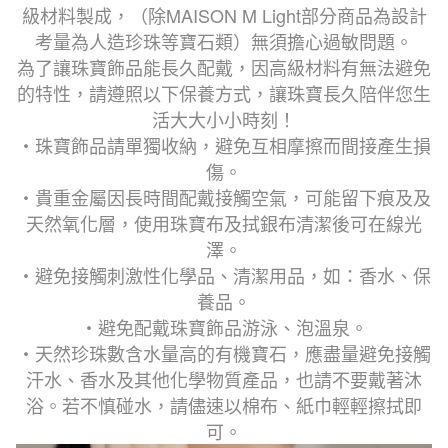
級材料製成，
（除MAISON M Light部分商品為設計
考量為人造珍珠等寶石類）
無須擔心過敏問題。
為了讓珠寶飾品能長久配戴，因高級材料有無法避免
的特性，請遵照以下保養方式，讓珠寶長久陪伴您生
活大大小小時刻！
・珠寶飾品請單獨收納，避免互相摩擦而間接產生損
傷。
・貴重金屬因長時間配戴接觸空氣，可能留下痕及及
天然氧化層，使用珠寶布及拭銀布清潔後可在線光
澤。
・避免接觸刺激性化學品、清潔用品，如：香水、保
養品。
・避免配戴珠寶飾品游泳、泡溫泉。
・天然珍珠數含水量高的有機寶石，應盡量避免接觸
汗水、香水及其他化學物質產品，也請不要戴著沐
浴。若不慎碰水，請儘速以棉布、紙巾輕輕擦拭即
可。