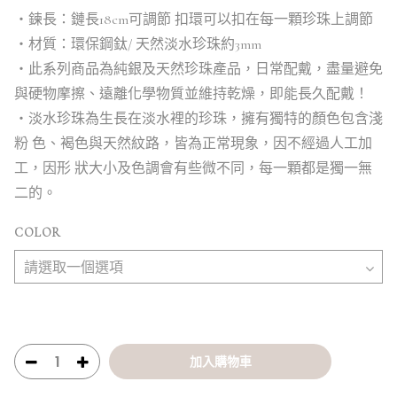
・鍊長：鏈長18cm可調節 扣環可以扣在每一顆珍珠上調節
・材質：環保鋼鈦/ 天然淡水珍珠約3mm
・此系列商品為純銀及天然珍珠產品，日常配戴，盡量避免
與硬物摩擦、遠離化學物質並維持乾燥，即能長久配戴！
・淡水珍珠為生長在淡水裡的珍珠，擁有獨特的顏色包含淺
粉 色、褐色與天然紋路，皆為正常現象，因不經過人工加
工，因形 狀大小及色調會有些微不同，每一顆都是獨一無
二的。
COLOR
加入購物車