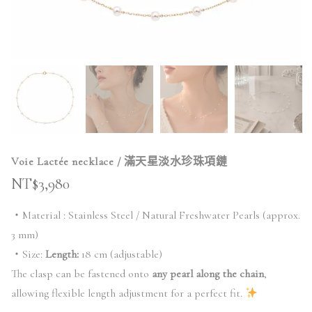
Voie Lactée necklace / 滿天星淡水珍珠項鏈
NT$
3,980
・Material : Stainless Steel / Natural Freshwater Pearls (approx.
3 mm)
・Size:
Length:
18 cm (adjustable)
The clasp can be fastened onto
any pearl along the chain
,
allowing flexible length adjustment for a perfect fit.