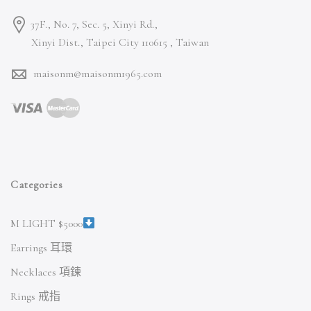
37F., No. 7, Sec. 5, Xinyi Rd.,
Xinyi Dist., Taipei City 110615 ,
Taiwan
maisonm@maisonm1965.com
Categories
M LIGHT $5000
Earrings 耳環
Necklaces 項鍊
Rings 戒指