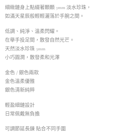
細緻鏈身上點綴著顆顆 3mm 淡水珍珠，
如滿天星辰般輕輕灑落於手腕之間。
低調、純淨、溫柔閃耀。
在舉手投足間，散發自然光芒。
天然淡水珍珠 3mm
小巧圓潤，散發柔和光澤
金色 / 銀色兩款
金色溫柔優雅
銀色清新純粹
輕盈細鏈設計
日常佩戴無負擔
可調節延長鍊 貼合不同手圍