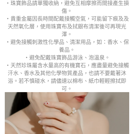
・珠寶飾品請單獨收納，避免互相摩擦而間接產生損
傷。
・貴重金屬因長時間配戴接觸空氣，可能留下痕及及
天然氧化層，使用珠寶布及拭銀布清潔後可再現光
澤。
・避免接觸刺激性化學品、清潔用品，如：香水、保
養品。
・避免配戴珠寶飾品游泳、泡溫泉。
・天然珍珠屬含水量高的有機寶石，應盡量避免接觸
汗水、香水及其他化學物質產品，也請不要戴著沐
浴。若不慎碰水，請儘速以棉布、紙巾輕輕擦拭即
可。