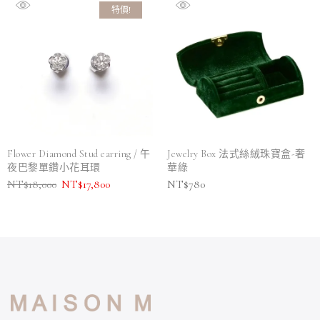
特價!
Flower Diamond Stud earring / 午
Jewelry Box 法式絲絨珠寶盒-奢
夜巴黎單鑽小花耳環
華綠
NT$
18,000
NT$
17,800
NT$
780