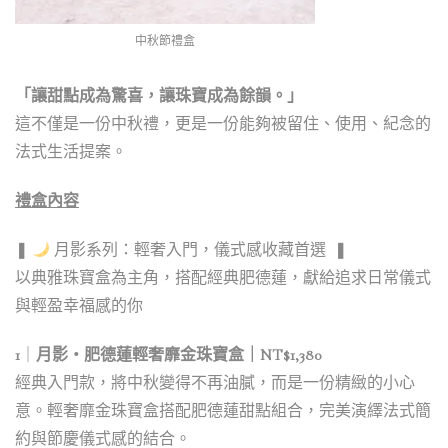
中秋節禮盒
「讓甜點成為驚喜，讓珠寶成為餘韻。」
這不僅是一份中秋禮，更是一份能夠被留住、使用、紀念的
法式生活提案。
禮盒內容
❚
月影系列：輕奢入門，儀式感收藏首選 ❚
以典雅珠寶盒為主角，搭配經典肥德蓮，獻給追求日常儀式
與輕盈幸福感的你
1
｜
月影・肥德蓮輕奢靡金珠寶盒｜NT$1,380
經典入門款，將中秋變得不再油膩，而是一份精緻的小心
意。輕奢靡金珠寶盒搭配肥德蓮甜點組合，完美演繹法式簡
約與節慶儀式感的結合。