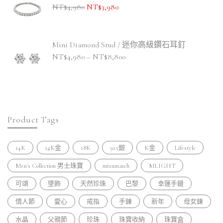
NT$
4,980
NT$
3,980
Mini Diamond Stud / 迷你高級鑽石耳釘
NT$
4,980
–
NT$
8,800
Product Tags
14K
14K金
18K
925銀
K金
Lifestyle
Men's Collection 男士珠寶
mixnmatch
MLIGHT
可頌
墜飾
天然珍珠
巴黎
幸運手鏈
情人節
愛心
戒指
手鍊
新年
母女鍊
水晶
父親節
珍珠
珠寶收納
珠寶盒