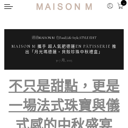
0
通過
MAISON M
在
Food
,
Life Style
,
STYLE EDIT
MAISON M 攜手 超人氣肥德蓮EN PÂTISSERIE 推
出「月光瑪德蓮・貝殼珍珠中秋禮盒」
30 7 月, 2025
不只是甜點，更是
一場法式珠寶與儀
式感的中秋盛宴