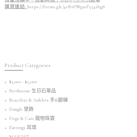
購買連結
:
https://forms.gle/4vBsPNjpsF354ihg8
Product Categories
$3,000 - $5,000
Birthstone 生日石單品
Bracelets & Anklets 手&腳鍊
Dangle 墜飾
Dogs & Cats 寵物珠寶
Earrings 耳環
M LIGHT