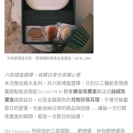
中秋節禮盒月影・肥德蓮輕奢靡金珠寶盒｜NT$1,380
六款禮盒選擇，收藏日常也收藏心意
本次推出兩大系列，共六款禮盒選擇，分別以三種創意瑪德
蓮甜點組合搭配 MAISON M 輕奢
靡金珠寶盒
與法式
絲絨珠
寶盒
兩款設計，以及金銀兩色的
貝殼珍珠耳環
，不僅可裝載
節日的甜蜜，也能收納日常的飾品與回憶——讓每一次打開
珠寶盒的瞬間，都是一次節日的延續。
EN Pâtisserie 所研發的三款甜點——肥德蓮、迷你肥德蓮與