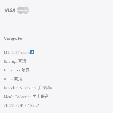
Categories
M LIGHT $5000
Earrings 耳環
Necklaces 項鍊
Rings 戒指
Bracelets & Anklets 手&腳鍊
Men’s Collection 男士珠寶
SHOP FOR MYSELF