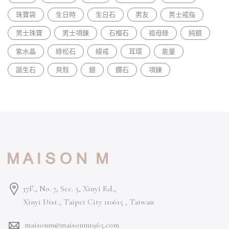
珠寶袋
生日時
生日石
男友
男士戒指
男士珠寶
男士項鍊
石榴石
祖母綠
純銀
紫水晶
綠松石
線戒
耳環
能量
誕生石
貝殼
銀
鑽石
項鍊
37F., No. 7, Sec. 5, Xinyi Rd.,
Xinyi Dist., Taipei City 110615 ,
Taiwan
maisonm@maisonm1965.com