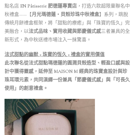
點名店
EN Pâtisserie 肥德蓮專賣店
，打造六款超限量聯名中
秋禮盒——【
月光瑪德蓮・貝殼珍珠中秋禮盒
】系列，跳脫
傳統月餅禮盒框架，將「甜點的療癒」與「珠寶的恆久」完
美融合，以
法式品味、實用收藏與節慶儀式感
三者兼具的全
新形式，為中秋送禮市場注入一抹驚喜。
法式甜點的幽默 × 珠寶的恆久 × 禮盒的實用價值
此次聯名從法式甜點瑪德蓮的圓潤貝殼造型、輕盈口感與設
計中獲得靈感，延伸至 MAISON M 經典的珠寶盒設計與珍
珠耳環元素，共同演繹一份兼具「節慶儀式感」與「可長久
使用」的創意禮盒。