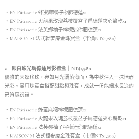
・EN Pâtisserie 蜂蜜麻糬檸檬肥德蓮x1
・EN Pâtisserie 火龍果玫瑰荔枝覆盆子扁德蓮夾心餅乾x1
・EN Pâtisserie 法芙娜柚子檸檬迷你肥德蓮x1
・MAISON M 法式輕奢靡金珠寶盒（市價NT$1,280）
2
｜
銀白珠光瑪德蓮月影禮盒｜NT$1,980
優雅的天然珍珠，宛如月光灑落海面，為中秋注入一抹恬靜
光彩。實用珠寶盒搭配甜點與珠寶，成就一份能細水長流的
高質感祝福。
・EN Pâtisserie 蜂蜜麻糬檸檬肥德蓮x1
・EN Pâtisserie 火龍果玫瑰荔枝覆盆子扁德蓮夾心餅乾x1
・EN Pâtisserie 法芙娜柚子檸檬迷你肥德蓮x1
・MAISON M 法式輕奢靡金珠寶盒（市價NT$1,280）