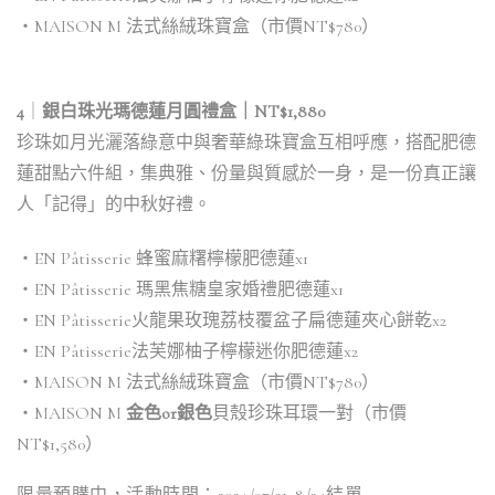
・MAISON M 法式絲絨珠寶盒（市價NT$780）
4
｜
銀白珠光瑪德蓮月圓禮盒｜NT$1,880
珍珠如月光灑落綠意中與奢華綠珠寶盒互相呼應，搭配肥德
蓮甜點六件組，集典雅、份量與質感於一身，是一份真正讓
人「記得」的中秋好禮。
・EN Pâtisserie 蜂蜜麻糬檸檬肥德蓮x1
・EN Pâtisserie 瑪黑焦糖皇家婚禮肥德蓮x1
・EN Pâtisserie火龍果玫瑰荔枝覆盆子扁德蓮夾心餅乾x2
・EN Pâtisserie法芙娜柚子檸檬迷你肥德蓮x2
・MAISON M 法式絲絨珠寶盒（市價NT$780）
・MAISON M
金色or銀色
貝殼珍珠耳環一對（市價
NT$1,580）
限量預購中，活動時間：2024/07/21-8/24結單