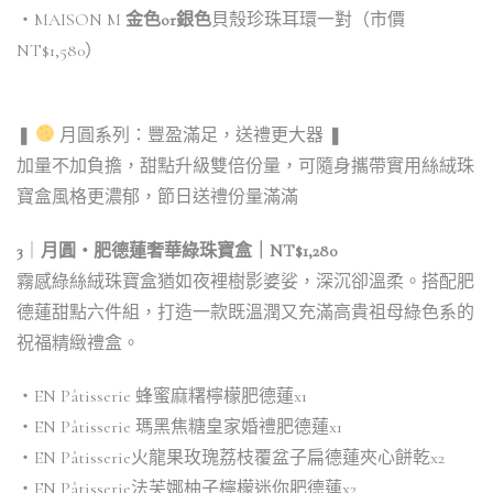
・MAISON M
金色or銀色
貝殼珍珠耳環一對（市價
NT$1,580）
❚
月圓系列：豐盈滿足，送禮更大器 ❚
​加量不加負擔，甜點升級雙倍份量，可隨身攜帶實用絲絨珠
寶盒風格更濃郁，節日送禮份量滿滿
3
｜
月圓・肥德蓮奢華綠珠寶盒｜NT$1,280
霧感綠絲絨珠寶盒猶如夜裡樹影婆娑，深沉卻溫柔。搭配肥
德蓮甜點六件組，打造一款既溫潤又充滿高貴祖母綠色系的
祝福精緻禮盒。
・EN Pâtisserie 蜂蜜麻糬檸檬肥德蓮x1
・EN Pâtisserie 瑪黑焦糖皇家婚禮肥德蓮x1
・EN Pâtisserie火龍果玫瑰荔枝覆盆子扁德蓮夾心餅乾x2
・EN Pâtisserie法芙娜柚子檸檬迷你肥德蓮x2